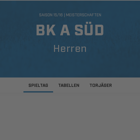
SAISON 15/16 | MEISTERSCHAFTEN
BK A SÜD
Herren
SPIELTAG
TABELLEN
TORJÄGER