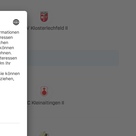
  
  