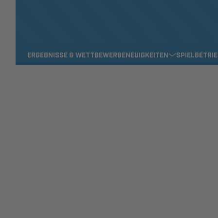
ERGEBNISSE & WETTBEWERBE
NEUIGKEITEN
SPIELBETRI