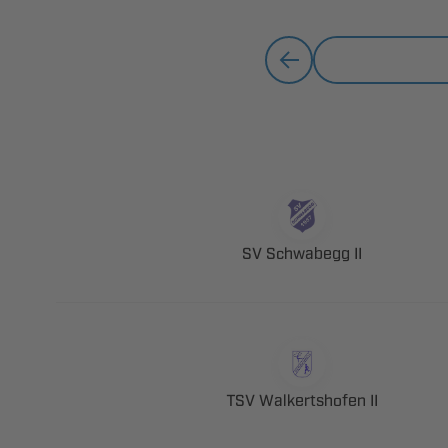
  
  