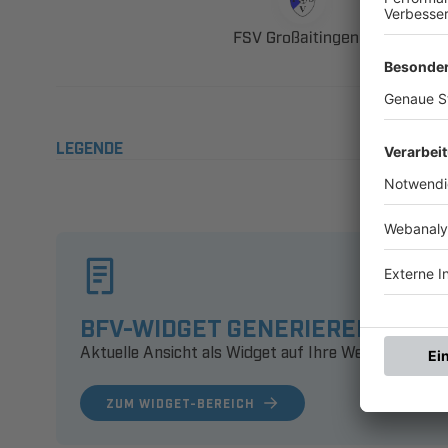
  
LEGENDE
BFV-WIDGET GENERIEREN
Aktuelle Ansicht als Widget auf Ihre Website? Ganz
ZUM WIDGET-BEREICH