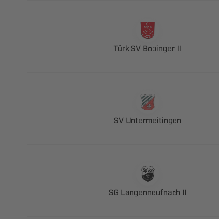
   
 
  