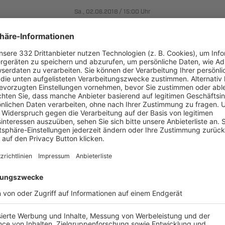
., 
/

Uhr

    
ZUM SPIEL
., 
