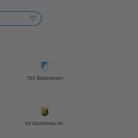
 
 ​