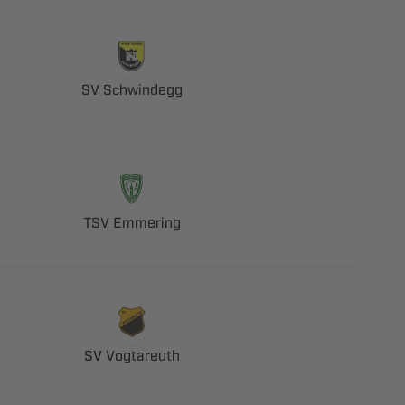
 
 
 