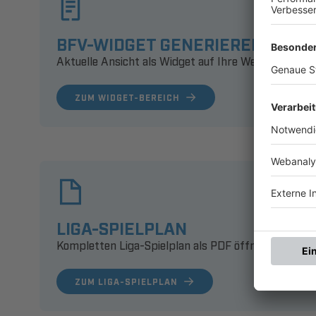
BFV-WIDGET GENERIEREN
Aktuelle Ansicht als Widget auf Ihre Website? Ganz
ZUM WIDGET-BEREICH
LIGA-SPIELPLAN
Kompletten Liga-Spielplan als PDF öffnen.
ZUM LIGA-SPIELPLAN