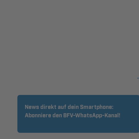
News direkt auf dein Smartphone:
Abonniere den BFV-WhatsApp-Kanal!