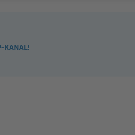
-KANAL!