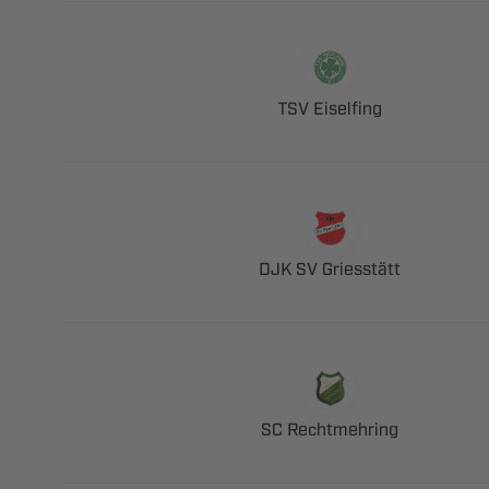
 
  
 