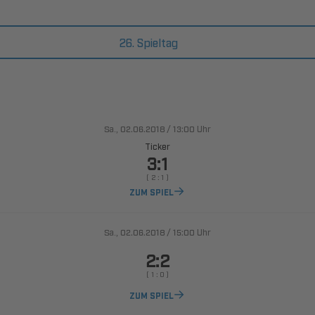
26. Spieltag
., 
/

Uhr
Ticker

    
ZUM SPIEL
., 
/

Uhr

    
ZUM SPIEL