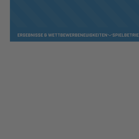
ERGEBNISSE & WETTBEWERBE
NEUIGKEITEN
SPIELBETRI