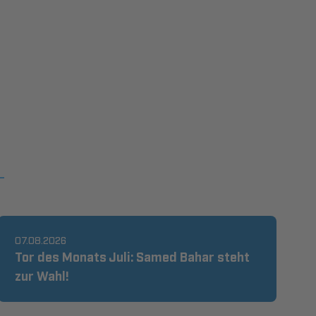
07.08.2026
Tor des Monats Juli: Samed Bahar steht
zur Wahl!