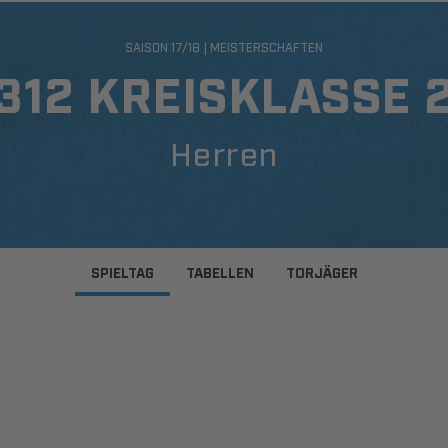
SAISON 17/18 | MEISTERSCHAFTEN
312 KREISKLASSE 
Herren
SPIELTAG
TABELLEN
TORJÄGER