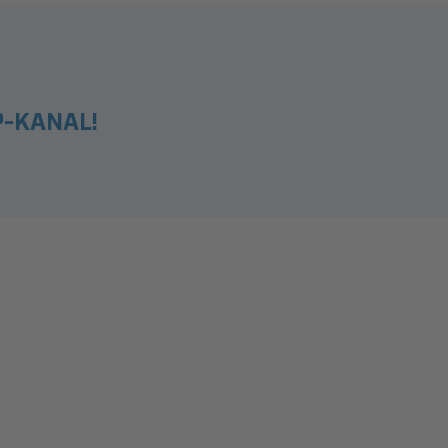
-KANAL!