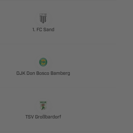
  
   
 