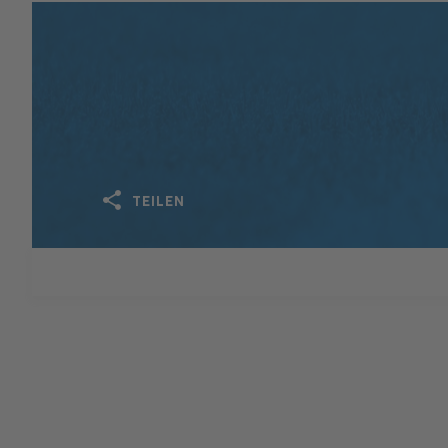
TEILEN