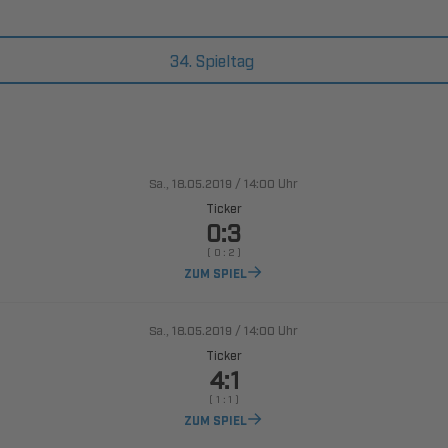
34. Spieltag
., 
/

Uhr
Ticker

    
ZUM SPIEL
., 
/

Uhr
Ticker

    
ZUM SPIEL