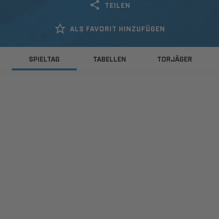
TEILEN
ALS FAVORIT HINZUFÜGEN
SPIELTAG
TABELLEN
TORJÄGER