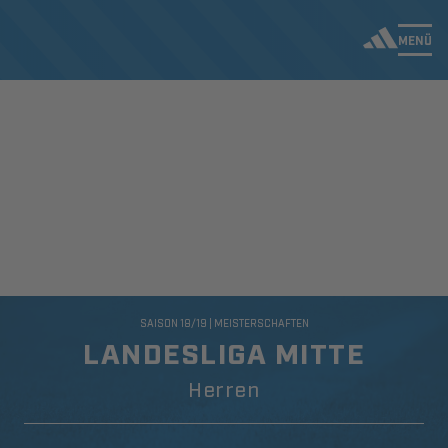
MENÜ
SAISON 18/19 | MEISTERSCHAFTEN
LANDESLIGA MITTE
Herren