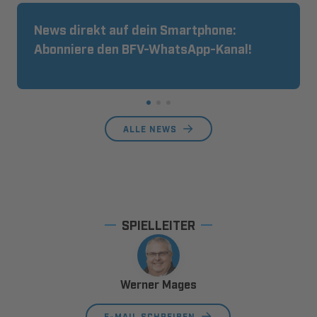
News direkt auf dein Smartphone:
Abonniere den BFV-WhatsApp-Kanal!
ALLE NEWS
SPIELLEITER
Werner Mages
E-MAIL SCHREIBEN