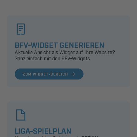
BFV-WIDGET GENERIEREN
Aktuelle Ansicht als Widget auf Ihre Website?
Ganz einfach mit den BFV-Widgets.
ZUM WIDGET-BEREICH
LIGA-SPIELPLAN