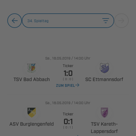
34. Spieltag
., 
/

Uhr
Ticker

  
 
    
ZUM SPIEL
., 
/

Uhr
Ticker

 
 ​
    
