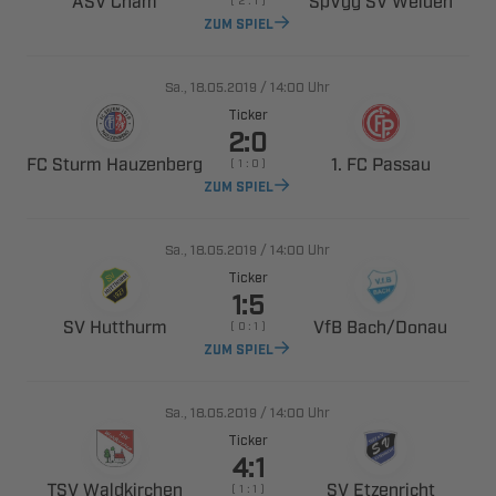
 
  
ZUM SPIEL
., 
/

Uhr
Ticker

  
  
    
ZUM SPIEL
., 
/

Uhr
Ticker

 
 ​
    
ZUM SPIEL
., 
/

Uhr
Ticker

 
 
    