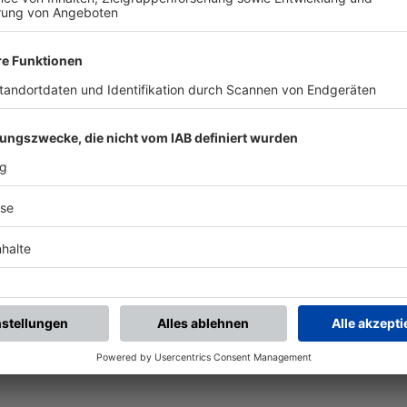
-KANAL!