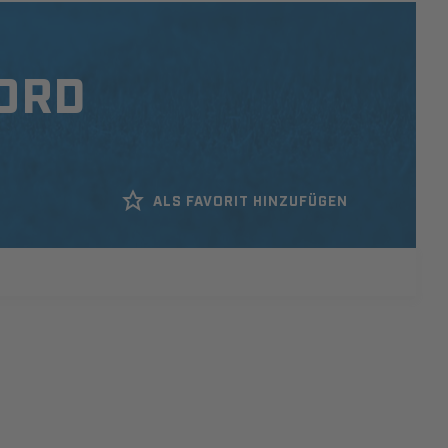
ORD
ALS FAVORIT HINZUFÜGEN