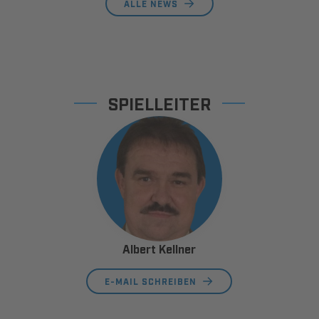
ALLE NEWS
SPIELLEITER
Albert Kellner
E-MAIL SCHREIBEN