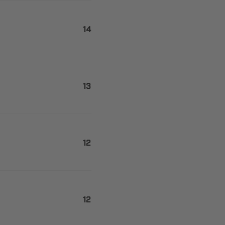



