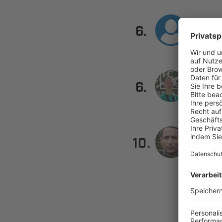


.
 


.
 
 

.
 