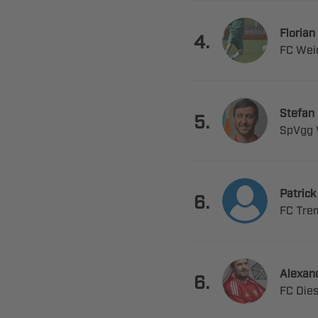


.
 


.
 


.
 


.
 