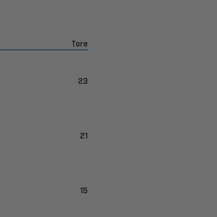
Tore


