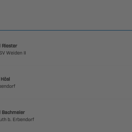
 
  
 

 
  