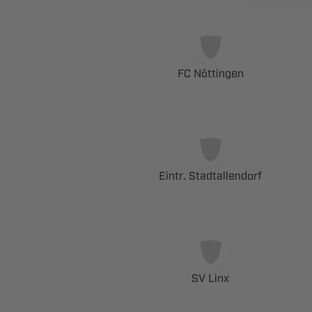
 
 
 