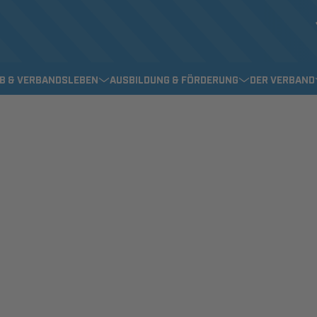
EB & VERBANDSLEBEN
AUSBILDUNG & FÖRDERUNG
DER VERBAND