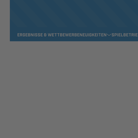
ERGEBNISSE & WETTBEWERBE
NEUIGKEITEN
SPIELBETRI