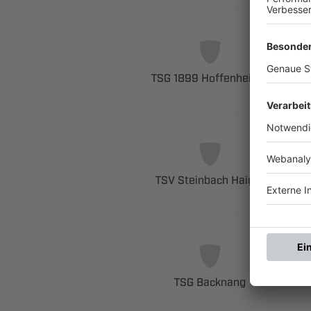
   
  
 