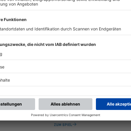
., 
/

Uhr

    
ZUM SPIEL
., 
/

Uhr
ABPFIFF

ZUM SPIEL
., 
/

Uhr

    
ZUM SPIEL