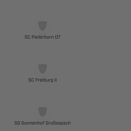
  
  
  