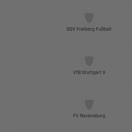
  
  
 