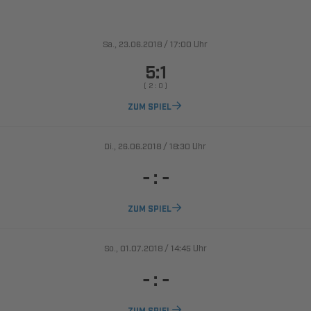
., 
/

Uhr

    
ZUM SPIEL
., 
/

Uhr
  
ZUM SPIEL
., 
/

Uhr
  
ZUM SPIEL