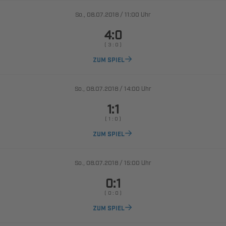
., 
/

Uhr

    
ZUM SPIEL
., 
/

Uhr

    
ZUM SPIEL
., 
/

Uhr

    
ZUM SPIEL