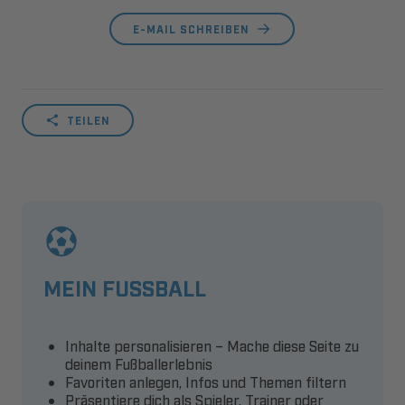
E-MAIL SCHREIBEN
TEILEN
MEIN FUSSBALL
Inhalte personalisieren – Mache diese Seite zu
deinem Fußballerlebnis
Favoriten anlegen, Infos und Themen filtern
Präsentiere dich als Spieler, Trainer oder