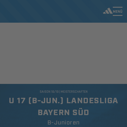
MENÜ
SAISON 18/19 | MEISTERSCHAFTEN
U 17 (B-JUN.) LANDESLIGA
BAYERN SÜD
B-Junioren