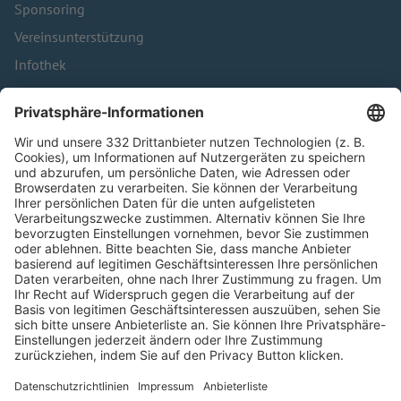
Sponsoring
Vereinsunterstützung
Infothek
Kontakt
HÄUFIG BESUCHTE SEITEN
Pässe und Vereinswechsel
Trainerausbildung
Schulungsangebot Vereinsmitarbeiter
BFV-Geschäftsstellen
Trainerbörse
Login SpielPlus
FOLGE DEM BFV