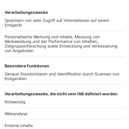
TOP-VEREINE
TOP-PARTNER
SFV
DFB
UEFA
FIFA
Nutzungsbedingungen
Datenschutz
Impressum