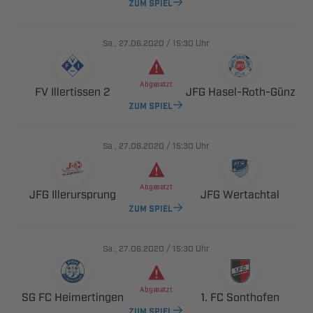
ZUM SPIEL
., 
/

Uhr

  
 ​​
ZUM SPIEL
., 
/

Uhr

 
 
ZUM SPIEL
., 
/

Uhr

  
  
ZUM SPIEL