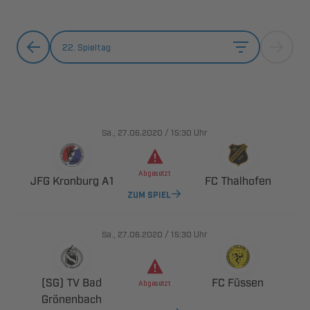
22. Spieltag
., 
/

Uhr

  
 
ZUM SPIEL
., 
/

Uhr
  
 

