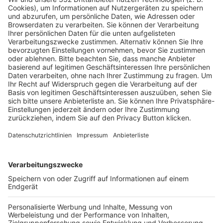
HÄUFIG BESUCHTE SEITEN
Pässe und Vereinswechsel
Trainerausbildung
Schulungsangebot Vereinsmitarbeiter
BFV-Geschäftsstellen
Trainerbörse
Login SpielPlus
FOLGE DEM BFV
TOP-VEREINE