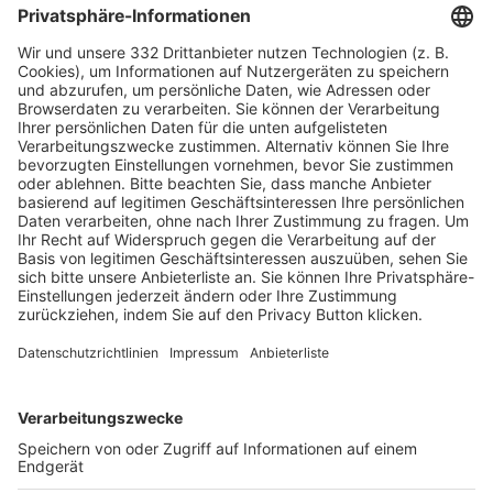
HÄUFIG BESUCHTE SEITEN
Pässe und Vereinswechsel
Trainerausbildung
Schulungsangebot Vereinsmitarbeiter
BFV-Geschäftsstellen
Trainerbörse
Login SpielPlus
FOLGE DEM BFV
TOP-VEREINE