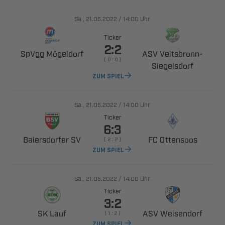
., 
/

Uhr
Ticker

 
 ​
    

ZUM SPIEL
., 
/

Uhr
Ticker

 
 
    
ZUM SPIEL
., 
/

Uhr
Ticker

 
 
    
ZUM SPIEL