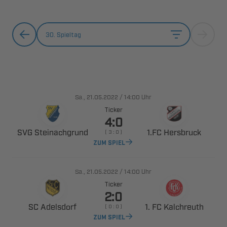
30. Spieltag
., 
/

Uhr
Ticker

 
 
    
ZUM SPIEL
., 
/

Uhr
Ticker

 
  
    
ZUM SPIEL