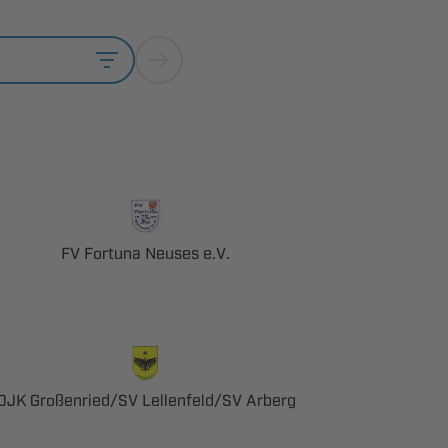
   
 ​ ​ 