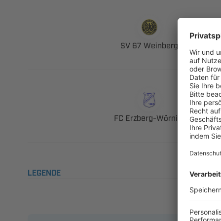
  
 ​
LEGENDE