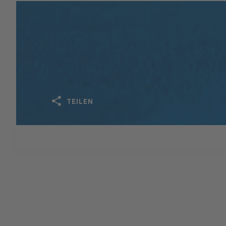
TEILEN