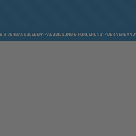
EB & VERBANDSLEBEN
AUSBILDUNG & FÖRDERUNG
DER VERBAND