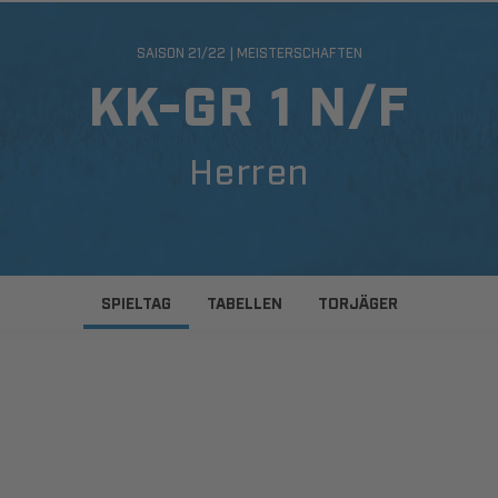
SAISON 21/22 | MEISTERSCHAFTEN
KK-GR 1 N/F
Herren
SPIELTAG
TABELLEN
TORJÄGER