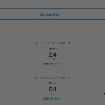
26. Spieltag
., 
/

Uhr
Ticker

    
ZUM SPIEL
., 
/

Uhr
Ticker

    
ZUM SPIEL