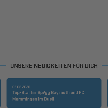
UNSERE NEUIGKEITEN FÜR DICH
06.08.2026
Top-Starter SpVgg Bayreuth und FC
Memmingen im Duell