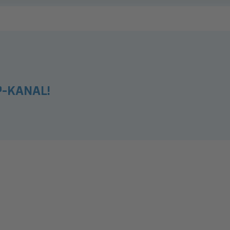
-KANAL!