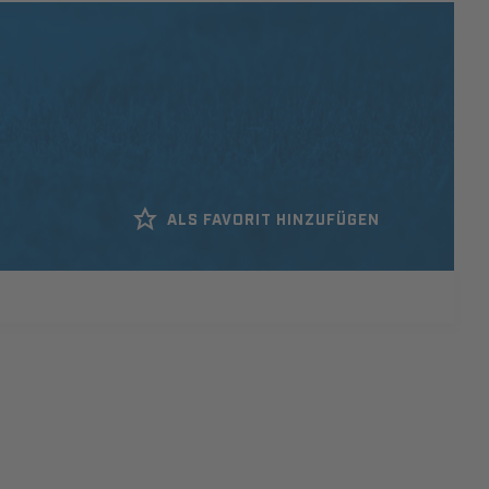
ALS FAVORIT HINZUFÜGEN