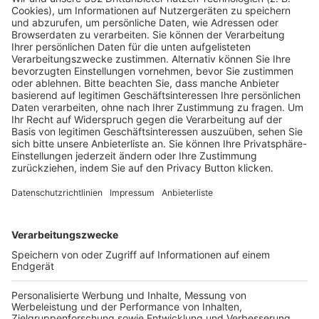
HÄUFIG BESUCHTE SEITEN
Pässe und Vereinswechsel
Trainerausbildung
Schulungsangebot Vereinsmitarbeiter
BFV-Geschäftsstellen
Trainerbörse
Login SpielPlus
FOLGE DEM BFV
TOP-VEREINE