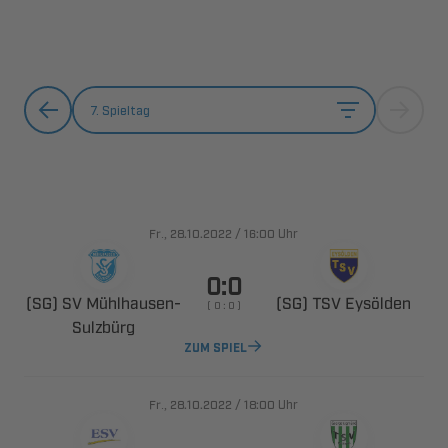
7. Spieltag
., 
/

Uhr

  ​
  
    

ZUM SPIEL
., 
/

Uhr