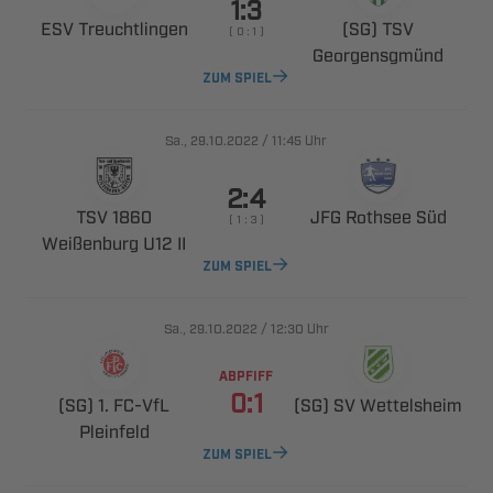

 
 
    

ZUM SPIEL
., 
/

Uhr

 
  
    
  
ZUM SPIEL
., 
/

Uhr
ABPFIFF

  ​
  

ZUM SPIEL