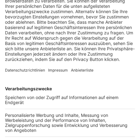
Trainerausbildung
Schulungsangebot Vereinsmitarbeiter
BFV-Geschäftsstellen
Trainerbörse
Login SpielPlus
FOLGE DEM BFV
TOP-VEREINE
TOP-PARTNER