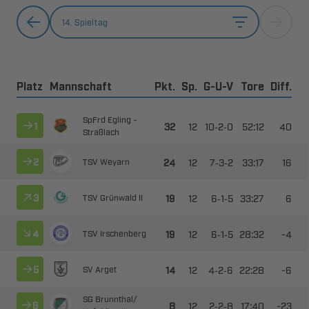
14. Spieltag
Platz
Mannschaft
Pkt.
Sp.
G-U-V
Tore
Diff.
  



--






--


 



--


  



--

​
 



--

​
 
 ​



--

​