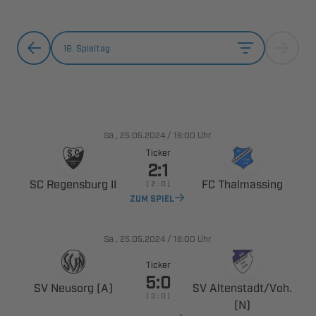
18. Spieltag
., 
/

Uhr
Ticker

  
 
    
ZUM SPIEL
., 
/

Uhr
Ticker

  
 ​
    
