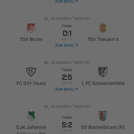
ZUM SPIEL
., 
/

Uhr
Ticker

 
  
    
ZUM SPIEL
., 
/

Uhr
Ticker

 ​
  
    
ZUM SPIEL
., 
/

Uhr
Ticker

 
  
    