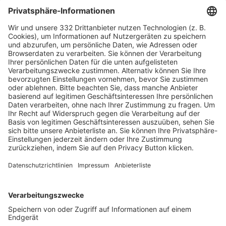
HÄUFIG BESUCHTE SEITEN
Pässe und Vereinswechsel
Trainerausbildung
Schulungsangebot Vereinsmitarbeiter
BFV-Geschäftsstellen
Trainerbörse
Login SpielPlus
FOLGE DEM BFV
TOP-VEREINE