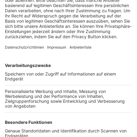
BFV-Geschäftsstellen
Trainerbörse
Login SpielPlus
FOLGE DEM BFV
TOP-VEREINE
TOP-PARTNER