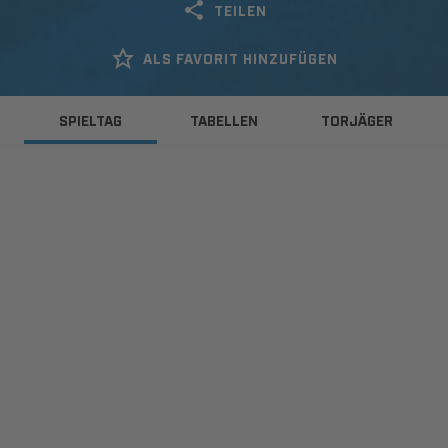
TEILEN
ALS FAVORIT HINZUFÜGEN
SPIELTAG
TABELLEN
TORJÄGER