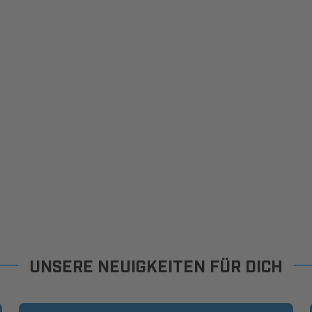
UNSERE NEUIGKEITEN FÜR DICH