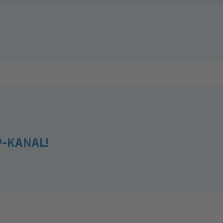
-KANAL!