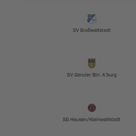
 
   
 ​