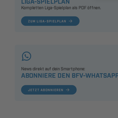
LIGA-SPIELPLAN
Kompletten Liga-Spielplan als PDF öffnen.
ZUM LIGA-SPIELPLAN
News direkt auf dein Smartphone:
ABONNIERE DEN BFV-WHATSAPP
JETZT ABONNIEREN