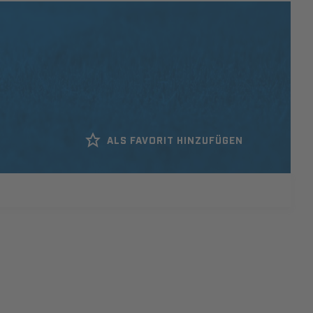
ALS FAVORIT HINZUFÜGEN