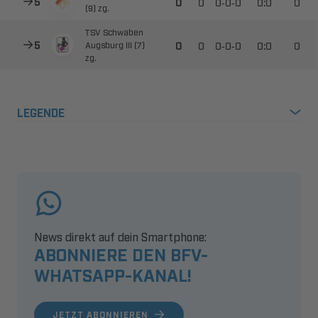



--


 
 



--


  

LEGENDE
News direkt auf dein Smartphone:
ABONNIERE DEN BFV-
WHATSAPP-KANAL!
JETZT ABONNIEREN