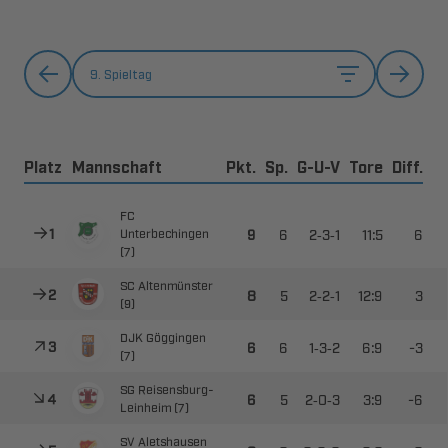
9. Spieltag
Platz
Mannschaft
Pkt.
Sp.
G-U-V
Tore
Diff.




--




 



--



 



--

​

 ​



--

​
 
 