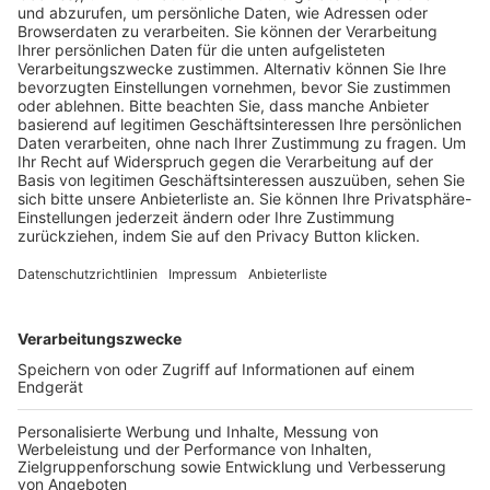
Pässe und Vereinswechsel
Trainerausbildung
Schulungsangebot Vereinsmitarbeiter
BFV-Geschäftsstellen
Trainerbörse
Login SpielPlus
FOLGE DEM BFV
TOP-VEREINE