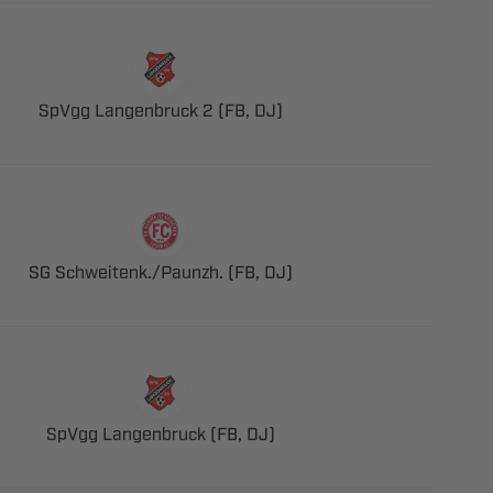
    
 ​  
   