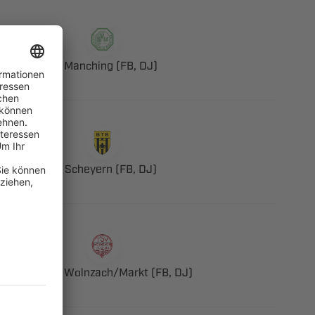
   
   
  ​  