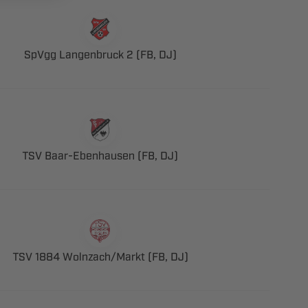
    
 ​  
  ​  