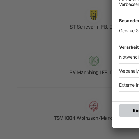
   
   
  ​  