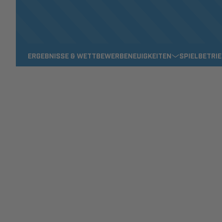
ERGEBNISSE & WETTBEWERBE
NEUIGKEITEN
SPIELBETRI