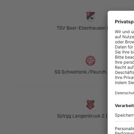
 ​  
 ​  
    