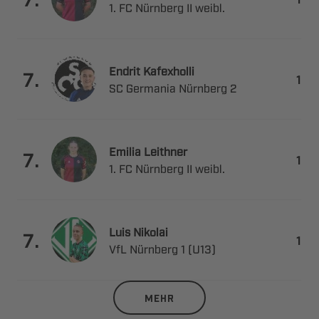
    
 

.

   
 

.

    
 

.

   
MEHR