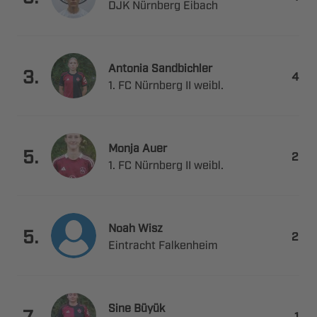
  
 

.

    
 

.

    
 

.

 
 

.
