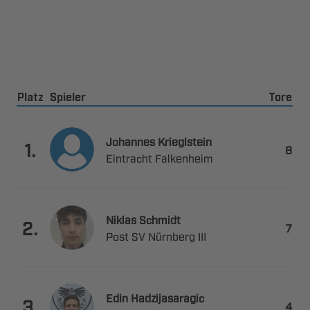
Platz
Spieler
Tore
 

.

 
 

.

   
 

.
