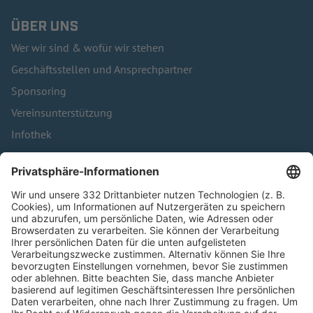
ÜBER UNS
Wer wir sind & wofür wir stehen
Geschäftsstellen und Ansprechpartner
Sponsoring
Vereinsunterstützung
Infothek
Kontakt
HÄUFIG BESUCHTE SEITEN
Pässe und Vereinswechsel
Trainerausbildung
Schulungsangebot Vereinsmitarbeiter
BFV-Geschäftsstellen
Trainerbörse