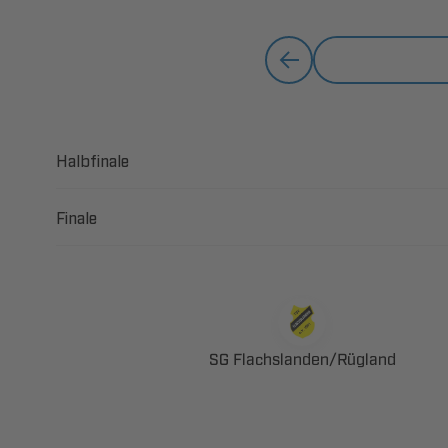
Halbfinale
Finale
 ​