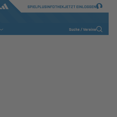
SPIELPLUS
INFOTHEK
JETZT EINLOGGEN
Suche / Vereine