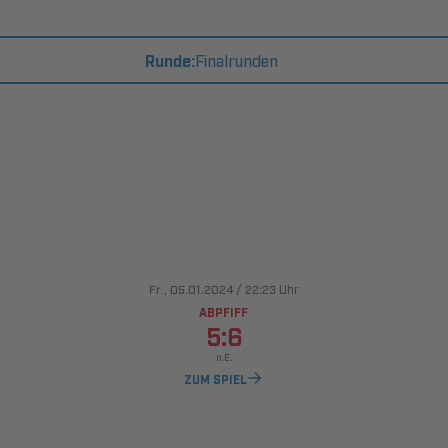
Runde:
Finalrunden
., 
/

Uhr
ABPFIFF


ZUM SPIEL