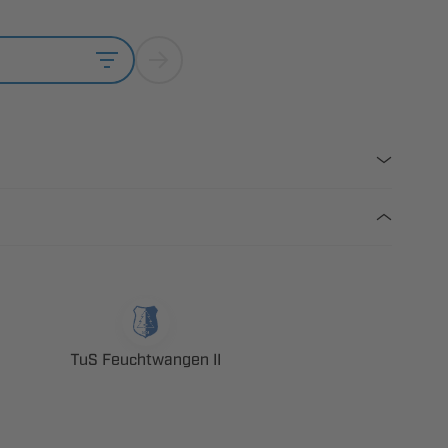
  