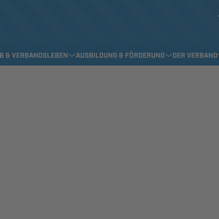
EB & VERBANDSLEBEN
AUSBILDUNG & FÖRDERUNG
DER VERBAND