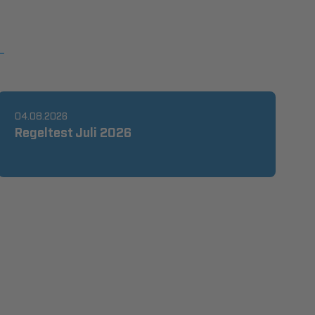
04.08.2026
Regeltest Juli 2026