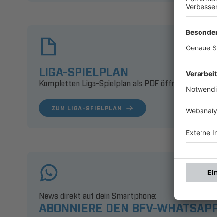
LIGA-SPIELPLAN
Kompletten Liga-Spielplan als PDF öffnen.
ZUM LIGA-SPIELPLAN
News direkt auf dein Smartphone:
ABONNIERE DEN BFV-WHATSAPP