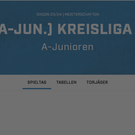
SAISON 23/24 | MEISTERSCHAFTEN
(A-JUN.) KREISLIGA
A-Junioren
SPIELTAG
TABELLEN
TORJÄGER