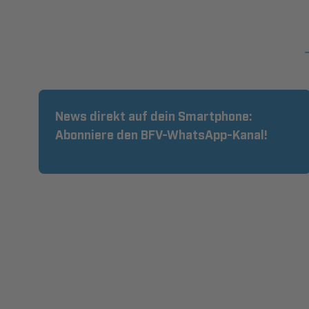
News direkt auf dein Smartphone:
Abonniere den BFV-WhatsApp-Kanal!