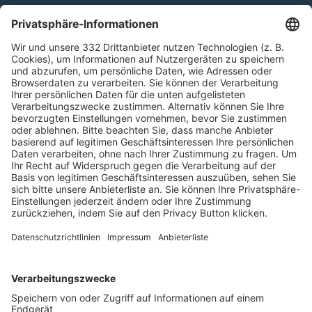
Kontakt
HÄUFIG BESUCHTE SEITEN
Pässe und Vereinswechsel
Trainerausbildung
Schulungsangebot Vereinsmitarbeiter
BFV-Geschäftsstellen
Trainerbörse
Login SpielPlus
FOLGE DEM BFV
TOP-VEREINE