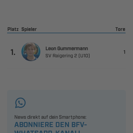
Platz
Spieler
Tore
 

.

   
News direkt auf dein Smartphone:
ABONNIERE DEN BFV-
WHATSAPP-KANAL!