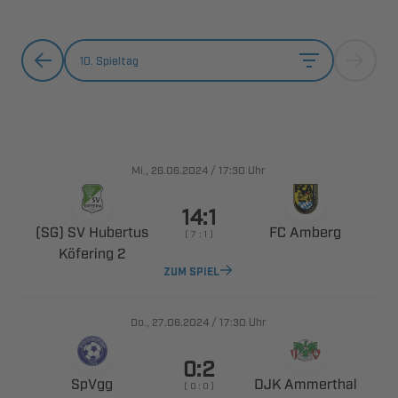
10. Spieltag
., 
/

Uhr

  
 
    
 
ZUM SPIEL
., 
/

Uhr


 
    