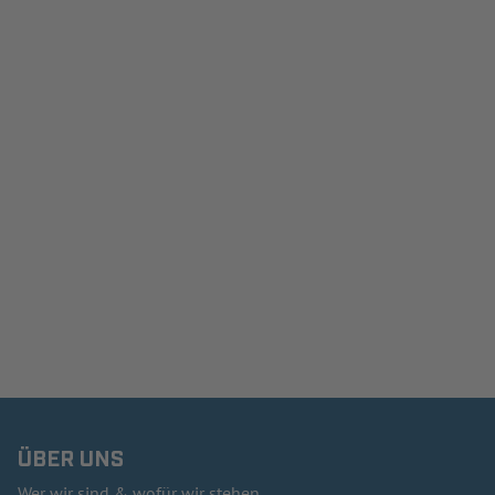
ÜBER UNS
Wer wir sind & wofür wir stehen