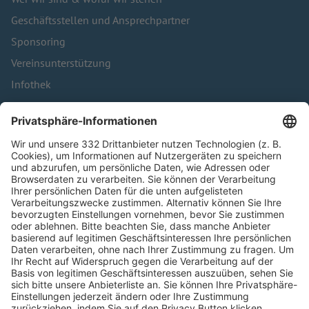
Geschäftsstellen und Ansprechpartner
Sponsoring
Vereinsunterstützung
Infothek
Kontakt
HÄUFIG BESUCHTE SEITEN
Pässe und Vereinswechsel
Trainerausbildung
Schulungsangebot Vereinsmitarbeiter
BFV-Geschäftsstellen
Trainerbörse
Login SpielPlus