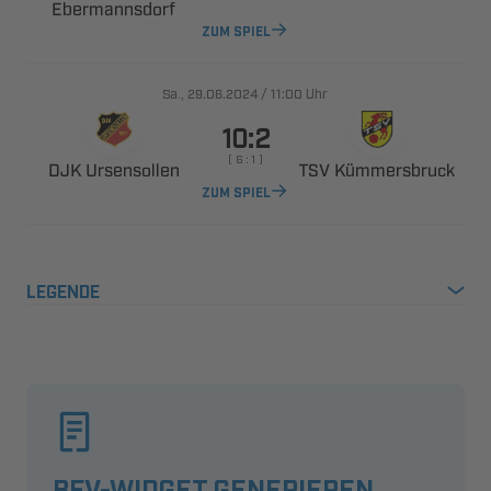

ZUM SPIEL
., 
/

Uhr

    
 
 
ZUM SPIEL
LEGENDE
BFV-WIDGET GENERIEREN