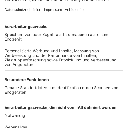
FOLGE DEM BFV
TOP-VEREINE
TOP-PARTNER
SFV
DFB
UEFA
FIFA