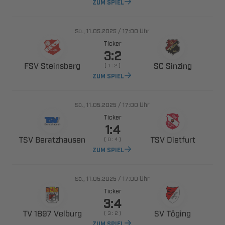
ZUM SPIEL
., 
/

Uhr
Ticker

 
 
    
ZUM SPIEL
., 
/

Uhr
Ticker

 
 
    
ZUM SPIEL
., 
/

Uhr
Ticker

  
 
    
ZUM SPIEL