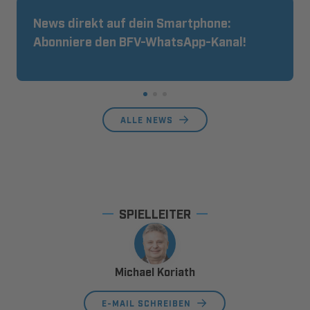
News direkt auf dein Smartphone:
Abonniere den BFV-WhatsApp-Kanal!
ALLE NEWS
SPIELLEITER
Michael Koriath
E-MAIL SCHREIBEN