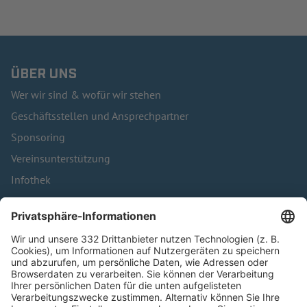
ÜBER UNS
Wer wir sind & wofür wir stehen
Geschäftsstellen und Ansprechpartner
Sponsoring
Vereinsunterstützung
Infothek
Kontakt
HÄUFIG BESUCHTE SEITEN
Pässe und Vereinswechsel
Trainerausbildung