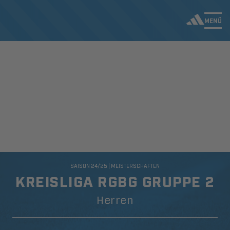
MENÜ
SAISON 24/25 | MEISTERSCHAFTEN
KREISLIGA RGBG GRUPPE 2
Herren