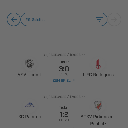
26. Spieltag
., 
/

Uhr
Ticker

 
  
    
ZUM SPIEL
., 
/

Uhr
Ticker

 
 ​
    
