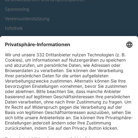
Sponsoring
Vereinsunterstützung
Infothek
Kontakt
HÄUFIG BESUCHTE SEITEN
Pässe und Vereinswechsel
Trainerausbildung
Schulungsangebot Vereinsmitarbeiter
BFV-Geschäftsstellen
Trainerbörse
Login SpielPlus
FOLGE DEM BFV