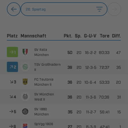
26. Spieltag
Platz
Mannschaft
Pkt.
Sp.
G-U-V
Tore
Diff.
 



--



 



--



 



--


 
 



--


 
 



--



 



--

