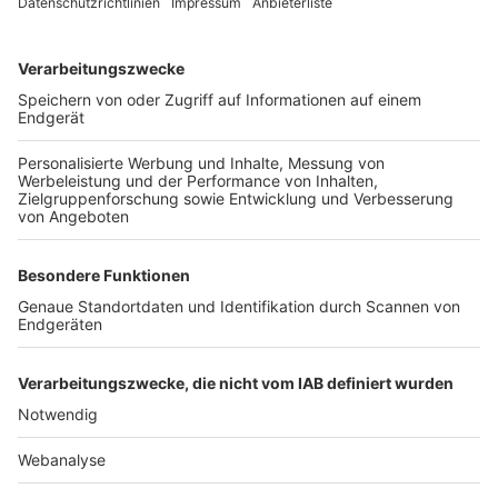
TOP-VEREINE
TOP-PARTNER
SFV
DFB
UEFA
FIFA
Nutzungsbedingungen
Datenschutz
Impressum