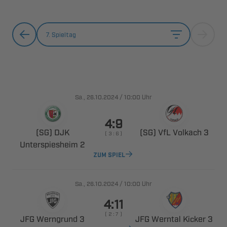
7. Spieltag
., 
/

Uhr

 
   
    
 
ZUM SPIEL
., 
/

Uhr

    
  
   