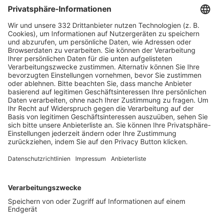
HÄUFIG BESUCHTE SEITEN
Pässe und Vereinswechsel
Trainerausbildung
Schulungsangebot Vereinsmitarbeiter
BFV-Geschäftsstellen
Trainerbörse
Login SpielPlus
FOLGE DEM BFV
TOP-VEREINE