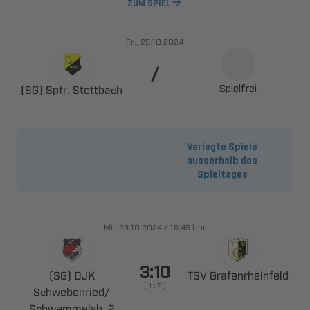
ZUM SPIEL
., 

Spielfrei
  
Verlegte Spiele
ausserhalb des
Spieltages
., 
/

Uhr

 
 
    
​
 