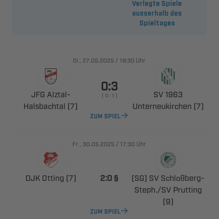
Verlegte Spiele
ausserhalb des
Spieltages
., 
/

Uhr

 ​
 
    
 
 
ZUM SPIEL
., 
/

Uhr
 
  
  ​
​ 

ZUM SPIEL