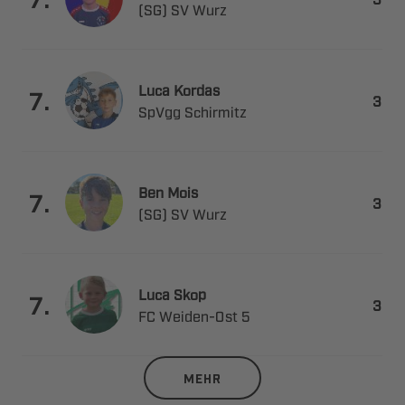
  
 

.

 
 

.

  
 

.

 ​ 
MEHR