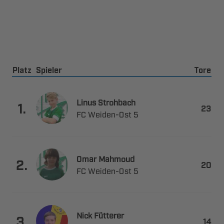
Platz
Spieler
Tore
 

.

 ​ 
 

.

 ​ 
 

.
