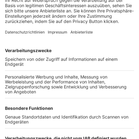
Login SpielPlus
FOLGE DEM BFV
TOP-VEREINE
TOP-PARTNER