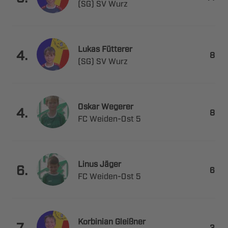
  
 

.

  
 

.

 ​ 
 

.

 ​ 
 

.
