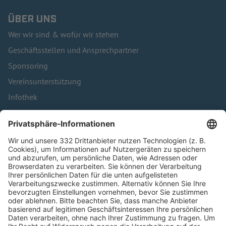
ÜBER UNS
Wer wir sind & wofür wir stehen
Geschäftsstellen und Ansprechpartner
Sponsoring
Vereinsunterstützung
Infothek
Kontakt
HÄUFIG BESUCHTE SEITEN
Pässe und Vereinswechsel
Trainerausbildung
Schulungsangebot Vereinsmitarbeiter
BFV-Geschäftsstellen
Trainerbörse