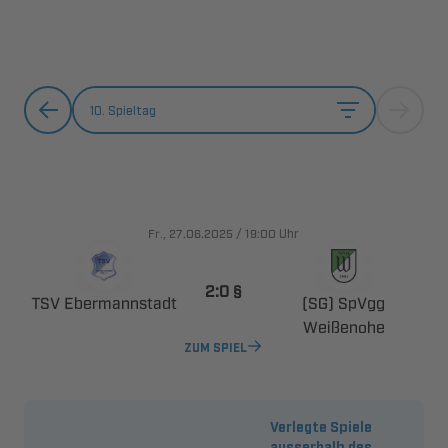
10. Spieltag
., 
/

Uhr
 
 
 

ZUM SPIEL
Verlegte Spiele
ausserhalb des