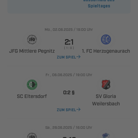
Spieltages
., 
/

Uhr

    
  
  
ZUM SPIEL
., 
/

Uhr
 
 
 

ZUM SPIEL
., 
/

Uhr