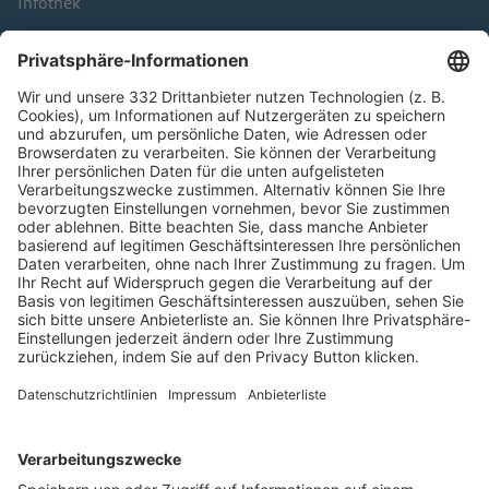
Infothek
Kontakt
HÄUFIG BESUCHTE SEITEN
Pässe und Vereinswechsel
Trainerausbildung
Schulungsangebot Vereinsmitarbeiter
BFV-Geschäftsstellen
Trainerbörse
Login SpielPlus
FOLGE DEM BFV