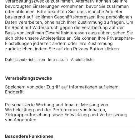
Schulungsangebot Vereinsmitarbeiter
BFV-Geschäftsstellen
Trainerbörse
Login SpielPlus
FOLGE DEM BFV
TOP-VEREINE
TOP-PARTNER