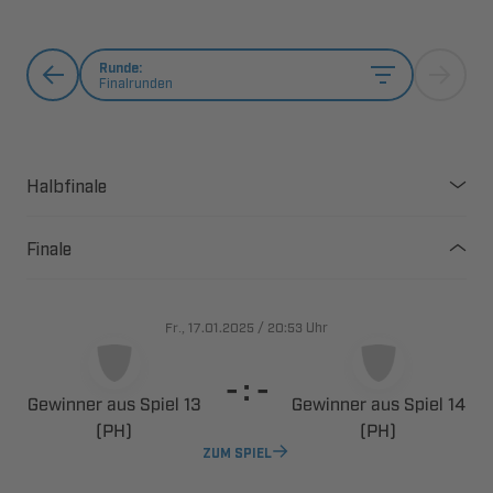
Runde:
Finalrunden
Halbfinale
Finale
., 
/

Uhr
  
   
   


ZUM SPIEL