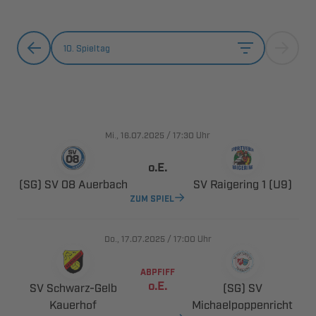
10. Spieltag
., 
/

Uhr

   
   
ZUM SPIEL
., 
/

Uhr
ABPFIFF

 ​
 

