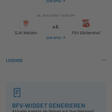
ZUM SPIEL
., 
/

Uhr

 
 
ZUM SPIEL
LEGENDE
BFV-WIDGET GENERIEREN
Aktuelle Ansicht als Widget auf Ihre Website?