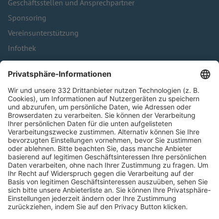
Geschäftsstellen und Ansprechpartner
Sponsoring
Vereinsunterstützung
Infothek
Kontakt
HÄUFIG BESUCHTE SEITEN
Pässe und Vereinswechsel
Trainerausbildung
Schulungsangebot Vereinsmitarbeiter
BFV-Geschäftsstellen
Trainerbörse
Login SpielPlus
FOLGE DEM BFV