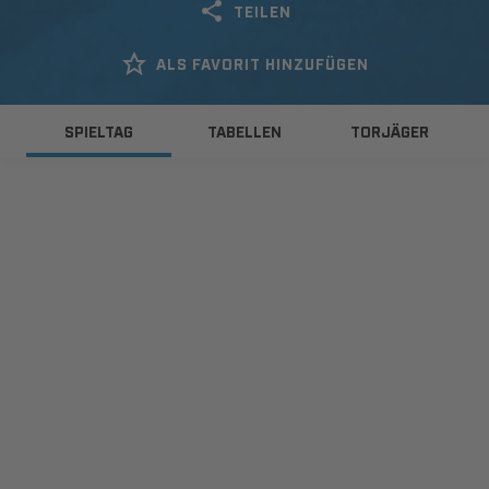
TEILEN
ALS FAVORIT HINZUFÜGEN
SPIELTAG
TABELLEN
TORJÄGER