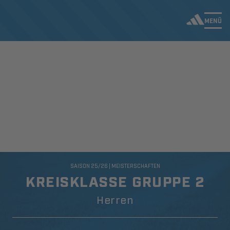
MENÜ
SAISON 25/26 | MEISTERSCHAFTEN
KREISKLASSE GRUPPE 2
Herren