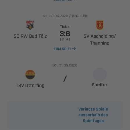
., 
/

Uhr
Ticker

   
 ​
    

ZUM SPIEL
., 

Spielfrei
 
Verlegte Spiele
ausserhalb des
Spieltages