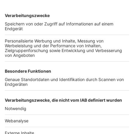
TOP-VEREINE
TOP-PARTNER
SFV
DFB
UEFA
FIFA
Nutzungsbedingungen
Datenschutz
Impressum