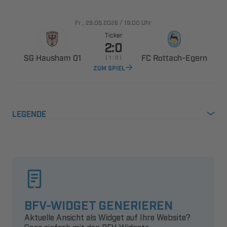
., 
/

Uhr
Ticker

  
 ​
    
ZUM SPIEL
LEGENDE
BFV-WIDGET GENERIEREN
Aktuelle Ansicht als Widget auf Ihre Website?