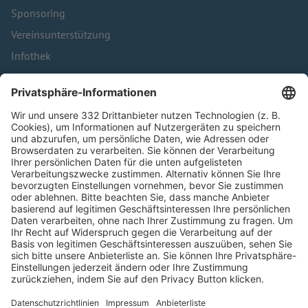
Sponsoring
Vereinsunterstützung
Infothek
Kontakt
HÄUFIG BESUCHTE SEITEN
Pässe und Vereinswechsel
Trainerausbildung
Schulungsangebot Vereinsmitarbeiter
BFV-Geschäftsstellen
Trainerbörse
Login SpielPlus
FOLGE DEM BFV