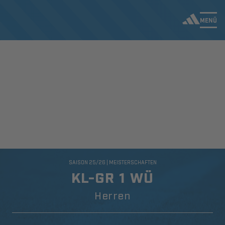
MENÜ
SAISON 25/26 | MEISTERSCHAFTEN
KL-GR 1 WÜ
Herren