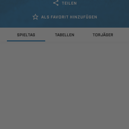
TEILEN
ALS FAVORIT HINZUFÜGEN
SPIELTAG
TABELLEN
TORJÄGER