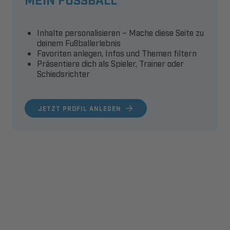
Inhalte personalisieren – Mache diese Seite zu
deinem Fußballerlebnis
Favoriten anlegen, Infos und Themen filtern
Präsentiere dich als Spieler, Trainer oder
Schiedsrichter
JETZT PROFIL ANLEGEN