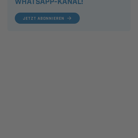
WHATSAPP-KANAL!
JETZT ABONNIEREN