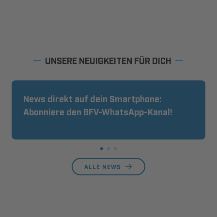
UNSERE NEUIGKEITEN FÜR DICH
News direkt auf dein Smartphone:
Abonniere den BFV-WhatsApp-Kanal!
ALLE NEWS