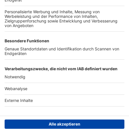
TOP-PARTNER
SFV
DFB
UEFA
FIFA
Nutzungsbedingungen
Datenschutz
Impressum
Ihr Gerät wird möglicherweise