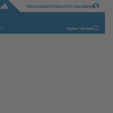
SPIELPLUS
INFOTHEK
JETZT EINLOGGEN
Suche / Vereine