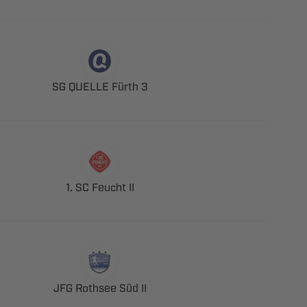
   
   
   