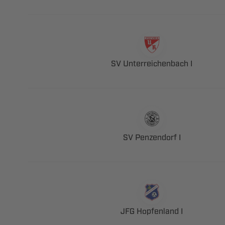
  
  
  