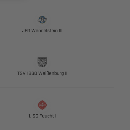
  
   
   