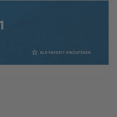
1
ALS FAVORIT HINZUFÜGEN