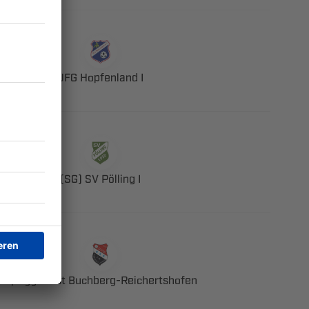
  
   
  ​