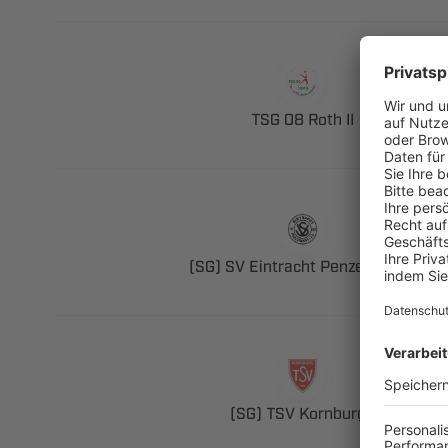
   
    
   