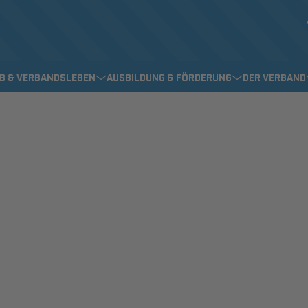
EB & VERBANDSLEBEN
AUSBILDUNG & FÖRDERUNG
DER VERBAND