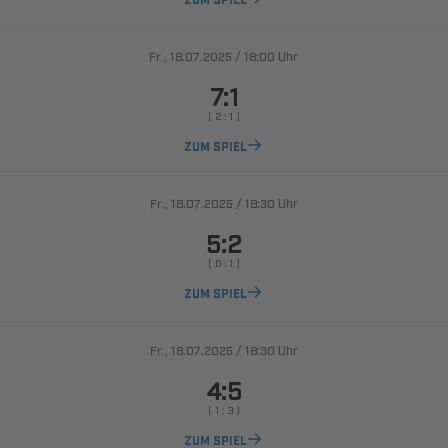
., 
/

Uhr

    
ZUM SPIEL
., 
/

Uhr

    
ZUM SPIEL
., 
/

Uhr

    
ZUM SPIEL