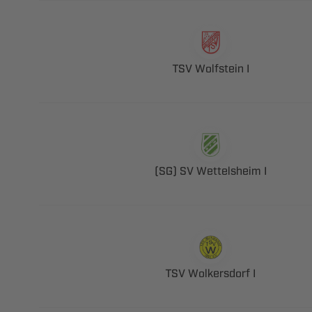
  
   
  