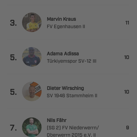
 

.

  
 

.

 ​ 
 

.

   
 

.
   ​

   