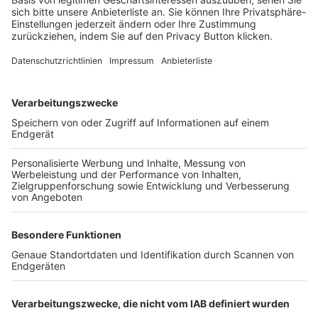
Login SpielPlus
FOLGE DEM BFV
TOP-VEREINE
TOP-PARTNER