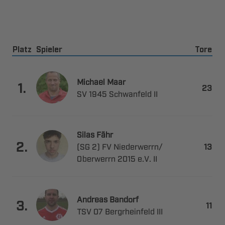
Platz
Spieler
Tore
 

.

   
 

.
   ​

   
 

.

   