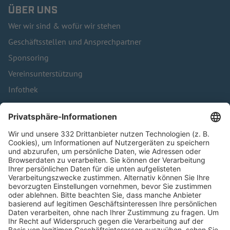
ÜBER UNS
Wer wir sind & wofür wir stehen
Geschäftsstellen und Ansprechpartner
Sponsoring
Vereinsunterstützung
Infothek
Kontakt
HÄUFIG BESUCHTE SEITEN
Pässe und Vereinswechsel
Trainerausbildung
Schulungsangebot Vereinsmitarbeiter
BFV-Geschäftsstellen
Trainerbörse