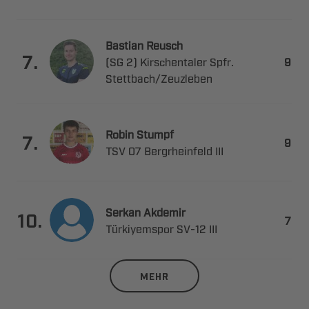
 

.
   

​
 

.

   
 

.

 ​ 
MEHR