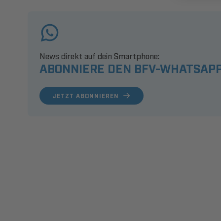
News direkt auf dein Smartphone:
ABONNIERE DEN BFV-WHATSAPP
JETZT ABONNIEREN