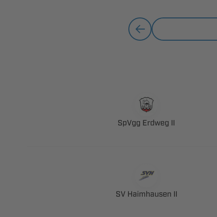
  
  