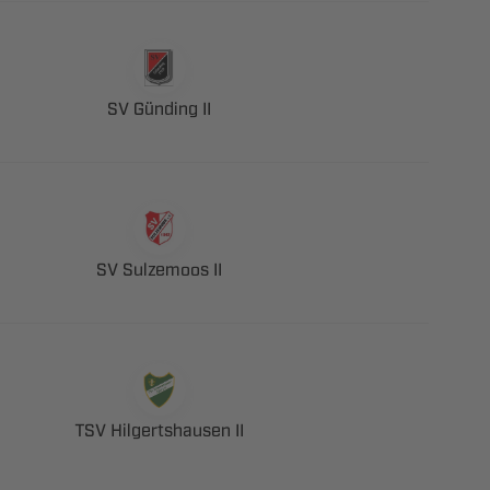
  
  
  