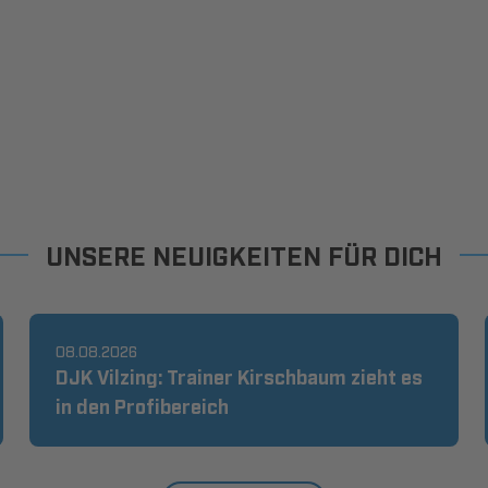
UNSERE NEUIGKEITEN FÜR DICH
08.08.2026
DJK Vilzing: Trainer Kirschbaum zieht es
in den Profibereich