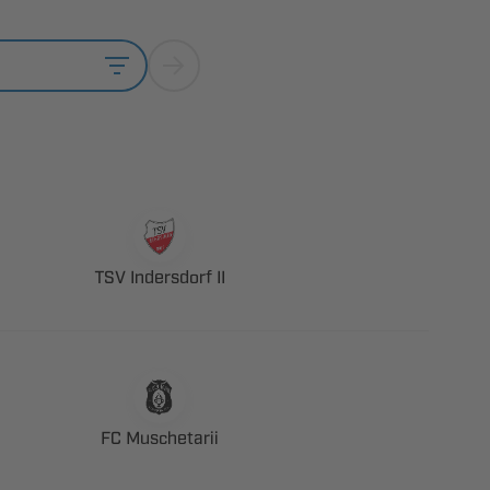
  
 