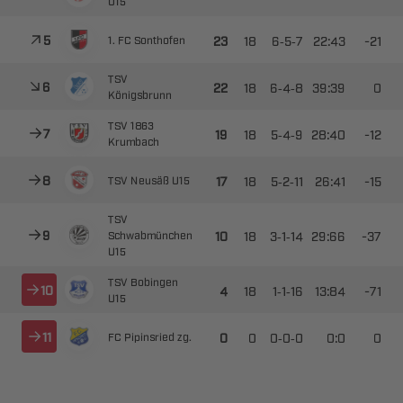




--

​
  




--



 



--

​




--

​
  




--

​


 



--

​




--


  