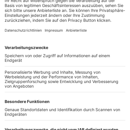
Login SpielPlus
FOLGE DEM BFV
TOP-VEREINE
TOP-PARTNER