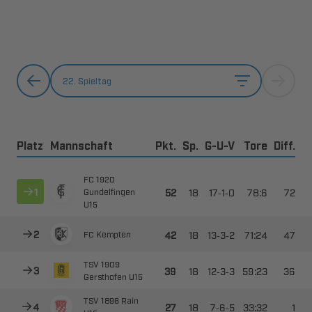
22. Spieltag
Platz
Mannschaft
Pkt.
Sp.
G-U-V
Tore
Diff.
 



--







--


 
 



--


 
  



--

