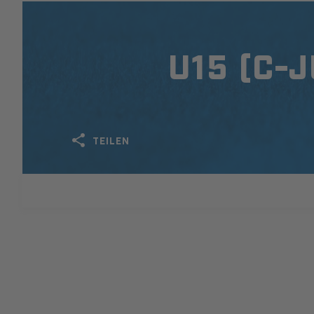
U15 (C-
TEILEN