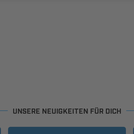
UNSERE NEUIGKEITEN FÜR DICH