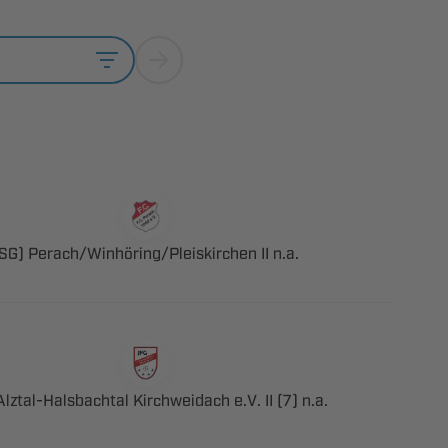
 ​​  
​     