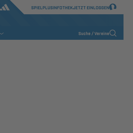
SPIELPLUS
INFOTHEK
JETZT EINLOGGEN
Suche / Vereine