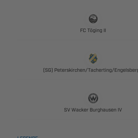
  
 ​​
   