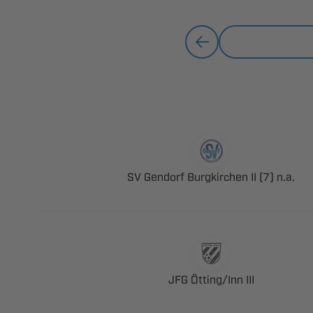
     
 ​ 