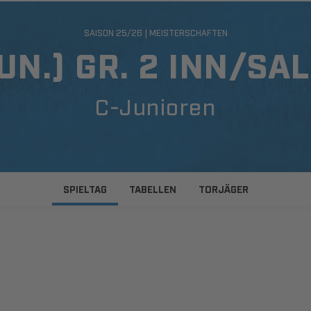
SAISON 25/26 | MEISTERSCHAFTEN
JUN.) GR. 2 INN/SA
C-Junioren
SPIELTAG
TABELLEN
TORJÄGER