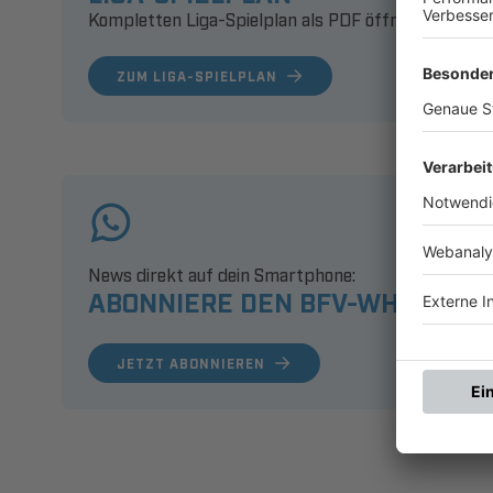
Kompletten Liga-Spielplan als PDF öffnen.
ZUM LIGA-SPIELPLAN
News direkt auf dein Smartphone:
ABONNIERE DEN BFV-WHATSAPP
JETZT ABONNIEREN