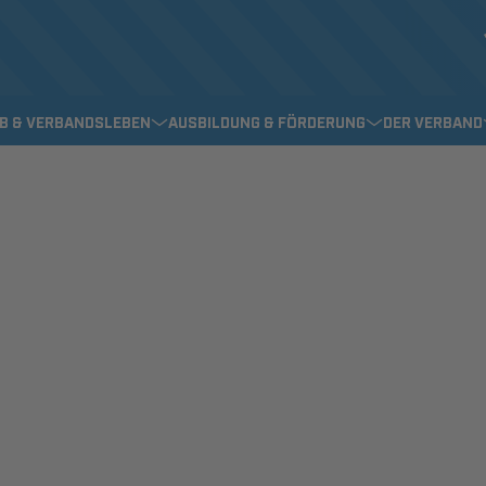
EB & VERBANDSLEBEN
AUSBILDUNG & FÖRDERUNG
DER VERBAND