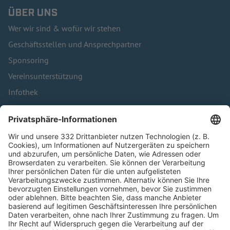
ÜBER UNS
Wer wir sind & wofür wir stehen
Geschäftsstellen und Ansprechpartner
Sponsoring
Vereinsunterstützung
Infothek
Kontakt
HÄUFIG BESUCHTE SEITEN
Pässe und Vereinswechsel
Trainerausbildung
Schulungsangebot Vereinsmitarbeiter
BFV-Geschäftsstellen
Trainerbörse