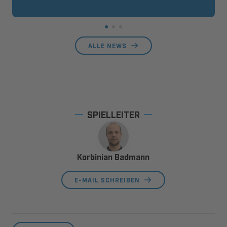
ALLE NEWS
SPIELLEITER
Korbinian Badmann
E-MAIL SCHREIBEN