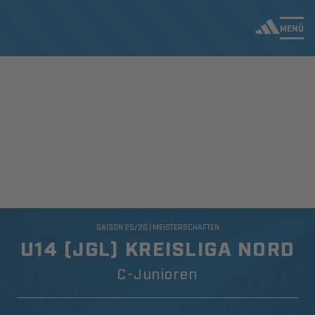
MENÜ
SAISON 25/26 | MEISTERSCHAFTEN
U14 (JGL) KREISLIGA NORD
C-Junioren