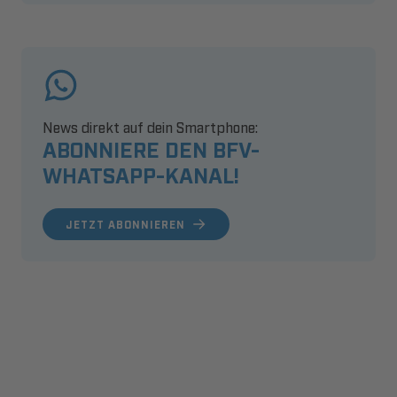
News direkt auf dein Smartphone:
ABONNIERE DEN BFV-
WHATSAPP-KANAL!
JETZT ABONNIEREN