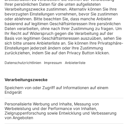
Trainerausbildung
Schulungsangebot Vereinsmitarbeiter
BFV-Geschäftsstellen
Trainerbörse
Login SpielPlus
FOLGE DEM BFV
TOP-VEREINE
TOP-PARTNER