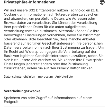
HÄUFIG BESUCHTE SEITEN
Pässe und Vereinswechsel
Trainerausbildung
Schulungsangebot Vereinsmitarbeiter
BFV-Geschäftsstellen
Trainerbörse
Login SpielPlus
FOLGE DEM BFV
TOP-VEREINE