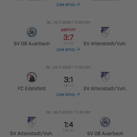
ZUM SPIEL
., 
/

Uhr
ABPFIFF

  
 ​
    
ZUM SPIEL
., 
/

Uhr

    
 
 ​
ZUM SPIEL
., 
/

Uhr

    
 ​
  