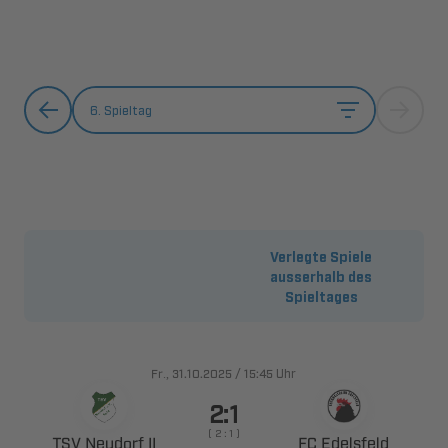
6. Spieltag
Verlegte Spiele
ausserhalb des
Spieltages
., 
/

Uhr

    
  
 