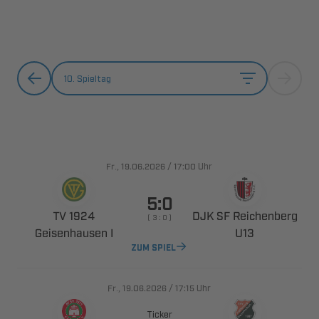
10. Spieltag
., 
/

Uhr

 
  
    
 

ZUM SPIEL
., 
/

Uhr
Ticker