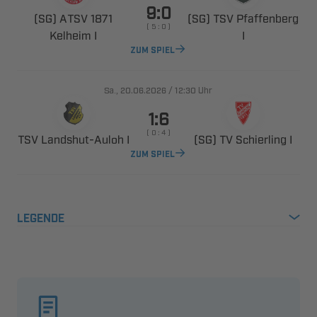

  
  
    
 

ZUM SPIEL
., 
/

Uhr

    
 ​ 
   
ZUM SPIEL
LEGENDE