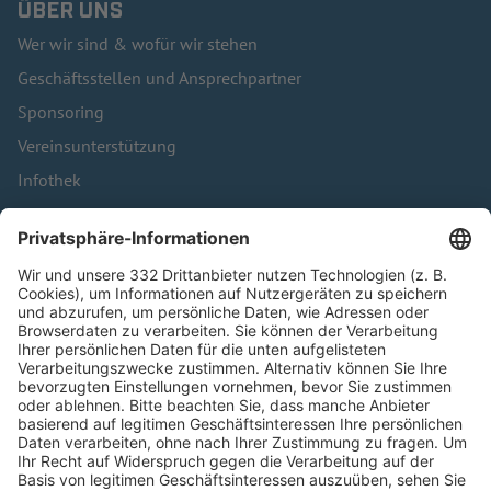
ÜBER UNS
Wer wir sind & wofür wir stehen
Geschäftsstellen und Ansprechpartner
Sponsoring
Vereinsunterstützung
Infothek
Kontakt
HÄUFIG BESUCHTE SEITEN
Pässe und Vereinswechsel
Trainerausbildung
Schulungsangebot Vereinsmitarbeiter
BFV-Geschäftsstellen
Trainerbörse
Login SpielPlus