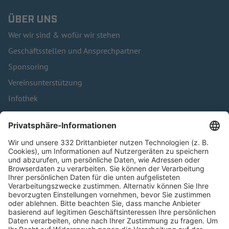
ÜBER UNS
Wer wir sind & wofür wir stehen
Geschäftsstellen und Ansprechpartner
Sponsoring
Vereinsunterstützung
Infothek
Kontakt
HÄUFIG BESUCHTE SEITEN
Pässe und Vereinswechsel
Trainerausbildung
Schulungsangebot Vereinsmitarbeiter
BFV-Geschäftsstellen
Trainerbörse