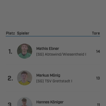
Platz
Spieler
Tore
 

.

 ​ 
 

.

   
 

.
