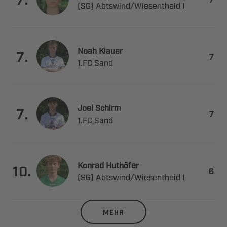
 ​ 
 

.

 
 

.

 
 

.

 ​ 
MEHR