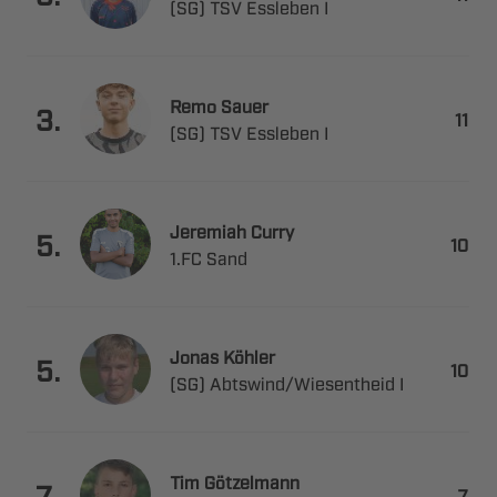
   
 

.

   
 

.

 
 

.

 ​ 
 

.
