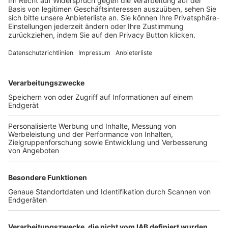
Login SpielPlus
FOLGE DEM BFV
TOP-VEREINE
TOP-PARTNER