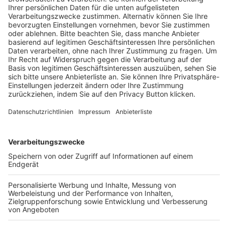
Trainerausbildung
Schulungsangebot Vereinsmitarbeiter
BFV-Geschäftsstellen
Trainerbörse
Login SpielPlus
FOLGE DEM BFV
TOP-VEREINE
TOP-PARTNER