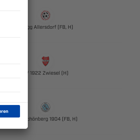
   
   
    