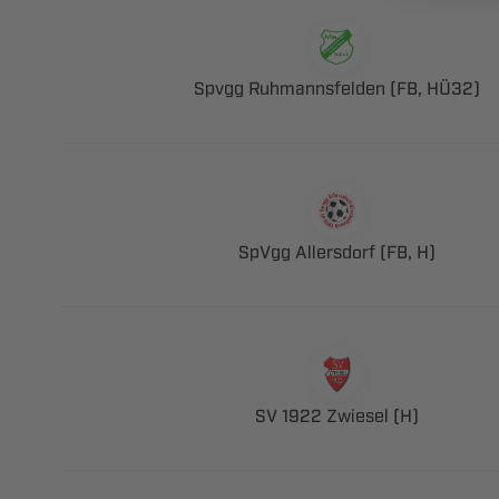
   
   
   