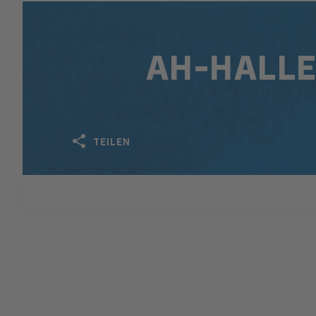
AH-HALLE
TEILEN