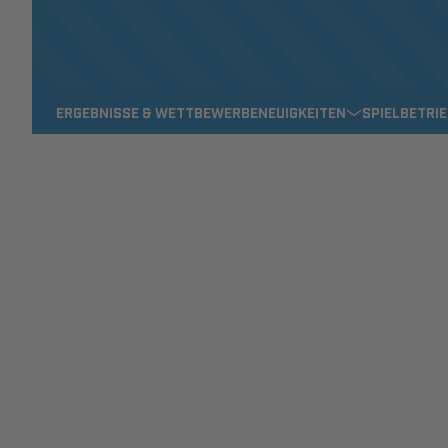
ERGEBNISSE & WETTBEWERBE
NEUIGKEITEN
SPIELBETRI