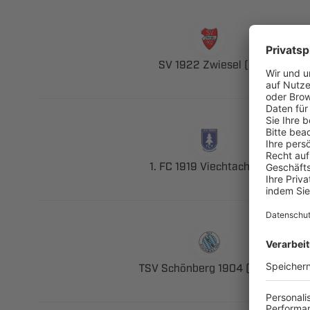
   
    
    