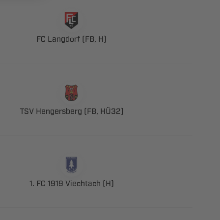
   
   
    