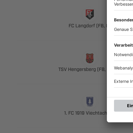
   
   
    