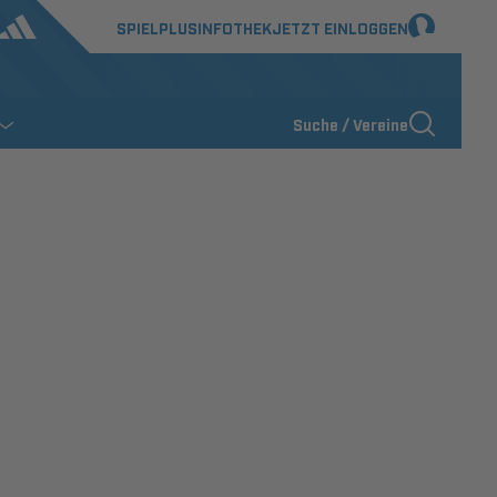
SPIELPLUS
INFOTHEK
JETZT EINLOGGEN
Suche / Vereine