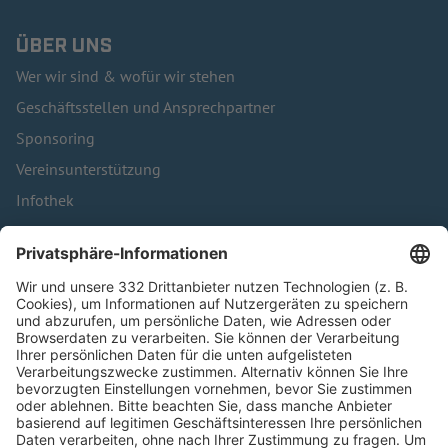
ÜBER UNS
Wer wir sind & wofür wir stehen
Geschäftsstellen und Ansprechpartner
Sponsoring
Vereinsunterstützung
Infothek
Kontakt
HÄUFIG BESUCHTE SEITEN
Pässe und Vereinswechsel
Trainerausbildung
Schulungsangebot Vereinsmitarbeiter
BFV-Geschäftsstellen