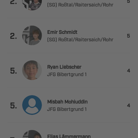

.

 ​​
 

.

 ​​
 

.

  
 

.

  
 