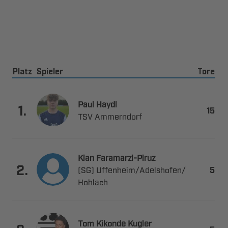
Platz
Spieler
Tore
 

.

 
 ​

.
 ​​


  