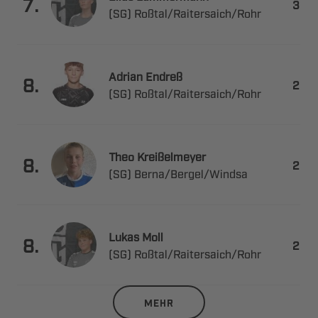

.

 ​​
 

.

 ​​
 

.

 ​​
 

.

 ​​
MEHR