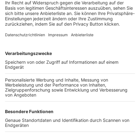
Trainerbörse
Login SpielPlus
FOLGE DEM BFV
TOP-VEREINE
TOP-PARTNER