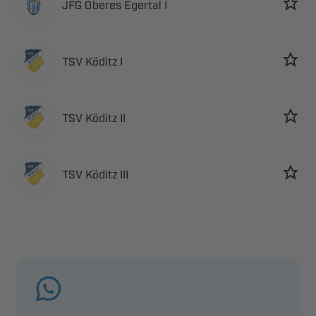
   
  
  
  