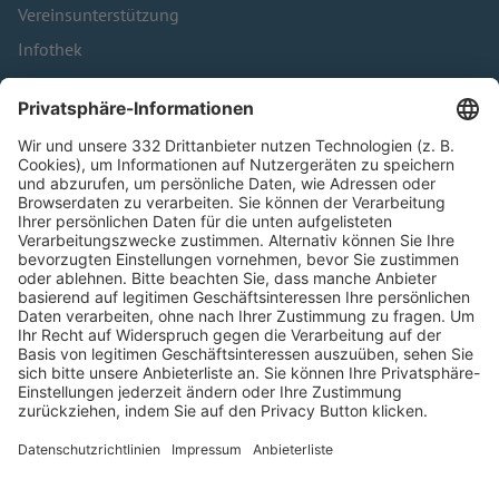
Vereinsunterstützung
Infothek
Kontakt
HÄUFIG BESUCHTE SEITEN
Pässe und Vereinswechsel
Trainerausbildung
Schulungsangebot Vereinsmitarbeiter
BFV-Geschäftsstellen
Trainerbörse
Login SpielPlus
FOLGE DEM BFV