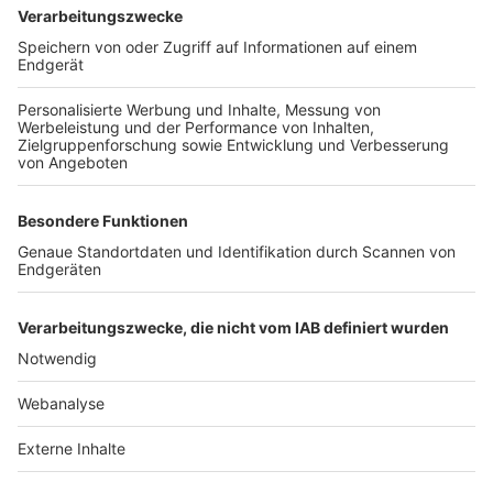
TOP-VEREINE
TOP-PARTNER
SFV
DFB
UEFA
FIFA
Nutzungsbedingungen
Datenschutz
Impressum