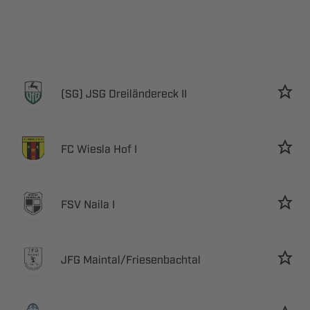
   
   
  
 ​