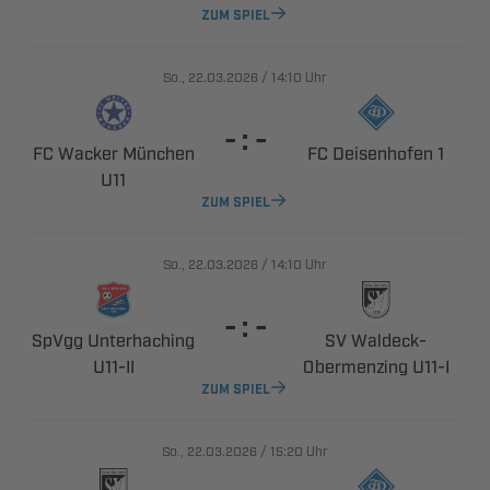
ZUM SPIEL
., 
/

Uhr
  
  
  

ZUM SPIEL
., 
/

Uhr
  
 
 ​
​
 ​
ZUM SPIEL
., 
/

Uhr