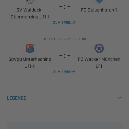
  
 ​
  
 ​
ZUM SPIEL
., 
/

Uhr
  
 
  
​

ZUM SPIEL
LEGENDE