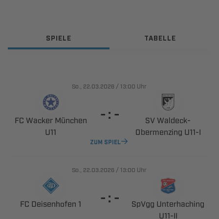
SPIELE
TABELLE
., 
/

Uhr
  
  
 ​

 ​
ZUM SPIEL
., 
/

Uhr
  
  
 
​