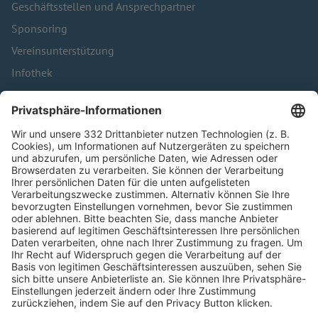
Geschäftsstellen und Ansprechpartner
Sponsoring
Vereinsunterstützung
Infothek
Kontakt
HÄUFIG BESUCHTE SEITEN
Pässe und Vereinswechsel
Trainerausbildung
Schulungsangebot Vereinsmitarbeiter
BFV-Geschäftsstellen
Trainerbörse
Login SpielPlus
FOLGE DEM BFV