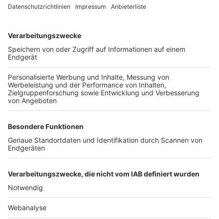
TOP-VEREINE
TOP-PARTNER
SFV
DFB
UEFA
FIFA