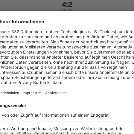

    
ZUM SPIEL
 einfach mit den BFV-Widgets.