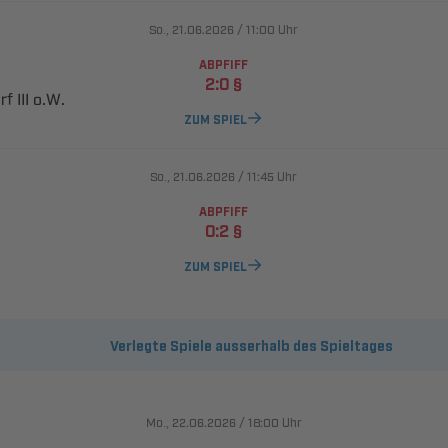
., 
/

Uhr
ABPFIFF
 
  
ZUM SPIEL
., 
/

Uhr
ABPFIFF
 
ZUM SPIEL
Verlegte Spiele ausserhalb des Spieltages
., 
/

Uhr