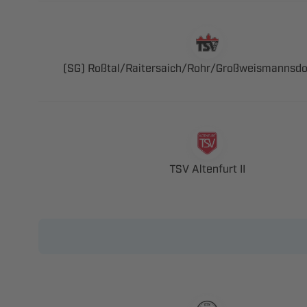
 ​​​
  