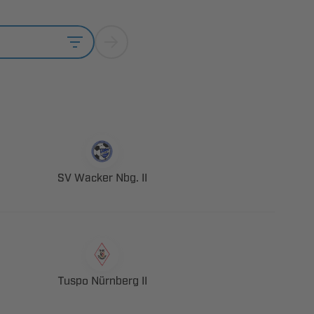
   
  