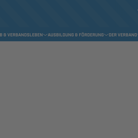
EB & VERBANDSLEBEN
AUSBILDUNG & FÖRDERUNG
DER VERBAND