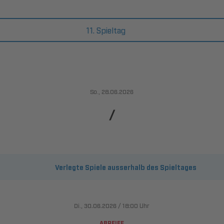
11. Spieltag
., 

Verlegte Spiele ausserhalb des Spieltages
., 
/

Uhr
ABPFIFF