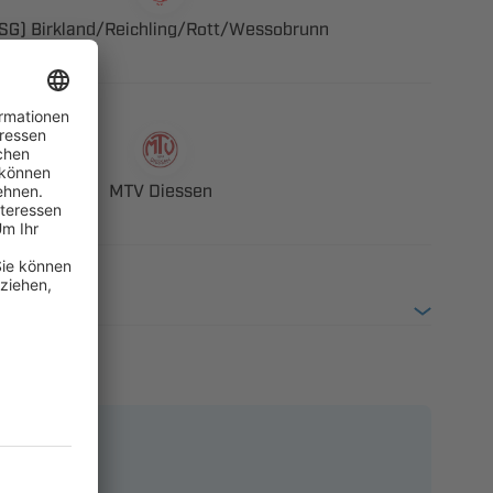
 ​​​
 