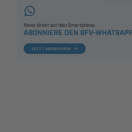
News direkt auf dein Smartphone:
ABONNIERE DEN BFV-WHATSAPP
JETZT ABONNIEREN