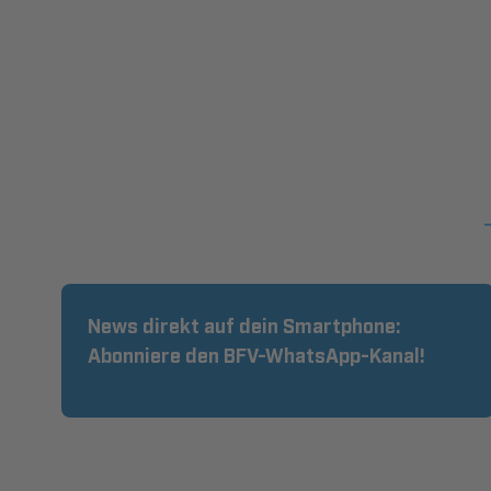
News direkt auf dein Smartphone:
Abonniere den BFV-WhatsApp-Kanal!